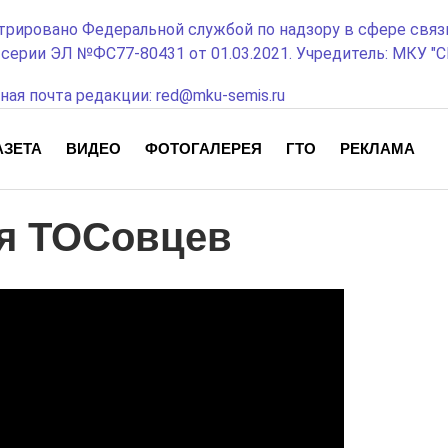
трировано Федеральной службой по надзору в сфере связ
ерии ЭЛ №ФС77-80431 от 01.03.2021. Учредитель: МКУ "СЕ
ная почта редакции: red@mku-semis.ru
АЗЕТА
ВИДЕО
ФОТОГАЛЕРЕЯ
ГТО
РЕКЛАМА
ля ТОСовцев