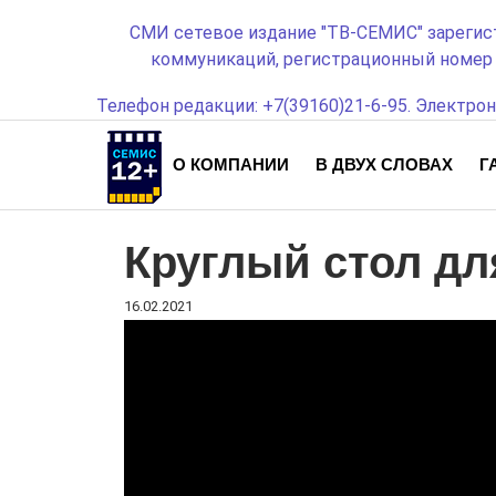
СМИ сетевое издание "ТВ-СЕМИС" зарегис
коммуникаций, регистрационный номер с
Телефон редакции: +7(39160)21-6-95. Электрон
О КОМПАНИИ
В ДВУХ СЛОВАХ
Г
Круглый стол д
16.02.2021