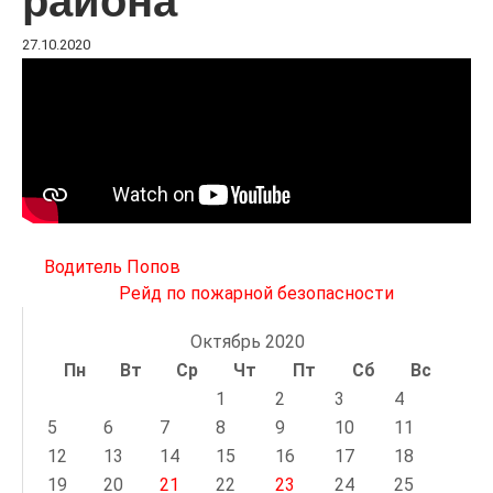
района
27.10.2020
Навигация
Водитель Попов
по
Рейд по пожарной безопасности
записям
Октябрь 2020
Пн
Вт
Ср
Чт
Пт
Сб
Вс
1
2
3
4
5
6
7
8
9
10
11
12
13
14
15
16
17
18
19
20
21
22
23
24
25