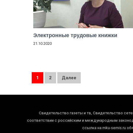
Электронные трудовые книжки
21.10.2020
Пагинация
1
2
Далее
записей
Свидетельство газеты и тв, Свидетельство сете
соответствии с российским и международным законода
ссылка на mku-semis.ru об