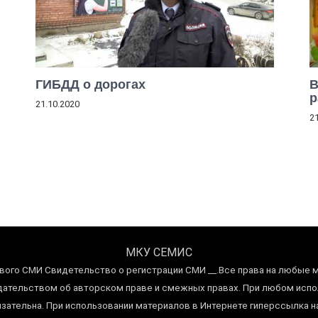
ГИБДД о дорогах
В
р
21.10.2020
2
МКУ СЕМИС
вого СМИ Свидетельство о регистрации СМИ __.Все права на любые 
тельством об авторском праве и смежных правах. При любом испол
язательна. При использовании материалов в Интернете гиперссылка на