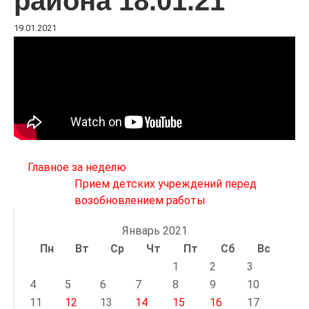
района 18.01.21
19.01.2021
Навигация
Главное за неделю
по
Прием детских учреждений перед
возобновлением работы
записям
Январь 2021
Пн
Вт
Ср
Чт
Пт
Сб
Вс
1
2
3
4
5
6
7
8
9
10
11
12
13
14
15
16
17